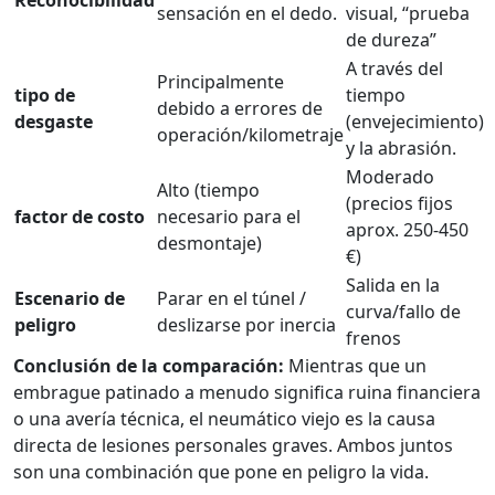
Reconocibilidad
sensación en el dedo.
visual, “prueba
de dureza”
A través del
Principalmente
tipo de
tiempo
debido a errores de
desgaste
(envejecimiento)
operación/kilometraje
y la abrasión.
Moderado
Alto (tiempo
(precios fijos
factor de costo
necesario para el
aprox. 250-450
desmontaje)
€)
Salida en la
Escenario de
Parar en el túnel /
curva/fallo de
peligro
deslizarse por inercia
frenos
Conclusión de la comparación:
Mientras que un
embrague patinado a menudo significa ruina financiera
o una avería técnica, el neumático viejo es la causa
directa de lesiones personales graves. Ambos juntos
son una combinación que pone en peligro la vida.