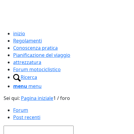
inizio
Regolamenti
Conoscenza pratica
Pianificazione del viaggio
attrezzatura
Forum motociclistico
Ricerca
menu
menu
Sei qui:
Pagina iniziale
1
/
foro
Forum
Post recenti