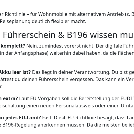
er Richtlinie – für Wohnmobile mit alternativem Antrieb (z. B
eiseplanung deutlich flexibler macht.
en Führerschein & B196 wissen mu
e komplett?
Nein, zumindest vorerst nicht. Der digitale Füh
en in der Anfangsphase) weiterhin dabei haben, da die fläch
kku leer ist?
Das liegt in deiner Verantwortung. Du bist ges
ls hättest du deinen Führerschein vergessen. Das kann ein V
r.
n extra?
Laut EU-Vorgaben soll die Bereitstellung der EUDI-
 Freischaltung einen neuen Personalausweis oder einen Umta
in jedes EU-Land?
Fast. Die 4. EU-Richtlinie besagt, dass Lä
sche B196-Regelung anerkennen müssen. Da die meisten beli