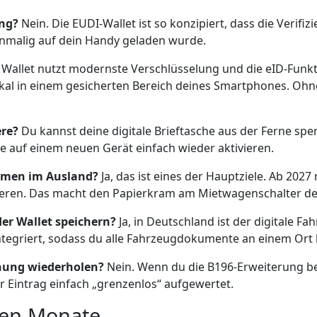
ang?
Nein. Die EUDI-Wallet ist so konzipiert, dass die Verifizi
inmalig auf dein Handy geladen wurde.
 Wallet nutzt modernste Verschlüsselung und die eID-Funk
lokal in einem gesicherten Bereich deines Smartphones. Oh
ere?
Du kannst deine digitale Brieftasche aus der Ferne sper
ie auf einem neuen Gerät einfach wieder aktivieren.
irmen im Ausland?
Ja, das ist eines der Hauptziele. Ab 20
eptieren. Das macht den Papierkram am Mietwagenschalter deu
er Wallet speichern?
Ja, in Deutschland ist der digitale Fa
 integriert, sodass du alle Fahrzeugdokumente an einem Ort 
nnung wiederholen?
Nein. Wenn du die B196-Erweiterung ber
er Eintrag einfach „grenzenlos“ aufgewertet.
den Monate