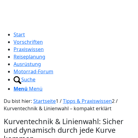
Start
Vorschriften
Praxiswissen
Reiseplanung
Ausrüstung
Motorrad-Forum
Suche
Menü
Menü
Du bist hier:
Startseite
1
/
Tipps & Praxiswissen
2
/
Kurventechnik & Linienwahl – kompakt erklärt
Kurventechnik
&
Linienwahl: Sicher
und dynamisch durch jede Kurve