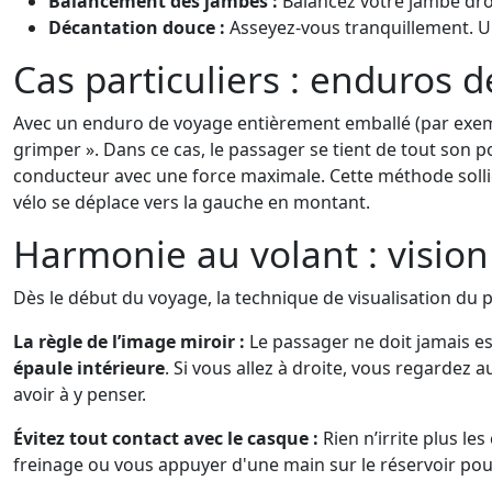
Balancement des jambes :
Balancez votre jambe droi
Décantation douce :
Asseyez-vous tranquillement. Un 
Cas particuliers : enduros 
Avec un enduro de voyage entièrement emballé (par exemp
grimper ». Dans ce cas, le passager se tient de tout son p
conducteur avec une force maximale. Cette méthode sollicit
vélo se déplace vers la gauche en montant.
Harmonie au volant : vision 
Dès le début du voyage, la technique de visualisation du p
La règle de l’image miroir :
Le passager ne doit jamais ess
épaule intérieure
. Si vous allez à droite, vous regarde
avoir à y penser.
Évitez tout contact avec le casque :
Rien n’irrite plus le
freinage ou vous appuyer d'une main sur le réservoir pour