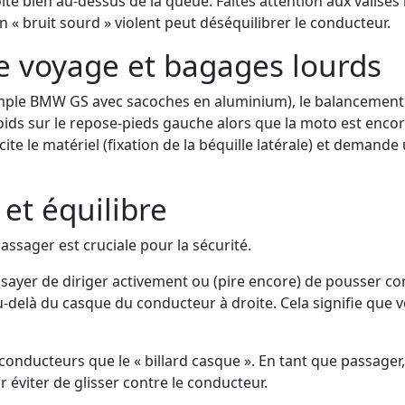
te bien au-dessus de la queue. Faites attention aux valis
« bruit sourd » violent peut déséquilibrer le conducteur.
de voyage et bagages lourds
le BMW GS avec sacoches en aluminium), le balancement no
oids sur le repose-pieds gauche alors que la moto est encore
e le matériel (fixation de la béquille latérale) et demande 
et équilibre
assager est cruciale pour la sécurité.
ayer de diriger activement ou (pire encore) de pousser contr
z au-delà du casque du conducteur à droite. Cela signifie q
s conducteurs que le « billard casque ». En tant que passage
 éviter de glisser contre le conducteur.