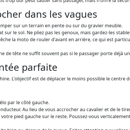
ssis trop dur peut sauter sans passager, mais n'offre la sécu
rocher dans les vagues
imper sur un terrain en pente ou sur du gravier meuble.
t sur le sol. Ne pliez pas les genoux, mais gardez-les stable
che la moto de rouler d'avant en arrière, ce qui est partic
e de tête ne suffit souvent pas si le passager porte déjà un c
ntée parfaite
e. L'objectif est de déplacer le moins possible le centre de
lo par le côté gauche.
ducteur. Au lieu de vous accrocher au cavalier et de le tire
 votre pied gauche sur le reste. Poussez-vous verticalement 