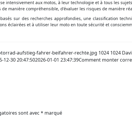
intensivement aux motos, à leur technologie et à tous les sujets li
 de manière compréhensible, d'évaluer les risques de manière réal
basés sur des recherches approfondies, une classification tech
ons éclairées et à utiliser leur moto en toute sécurité et consciem
rrad-aufstieg-fahrer-beifahrer-rechte.jpg
1024
1024
Dav
5-12-30 20:47:50
2026-01-01 23:47:39
Comment monter correc
gatoires sont avec
*
marqué