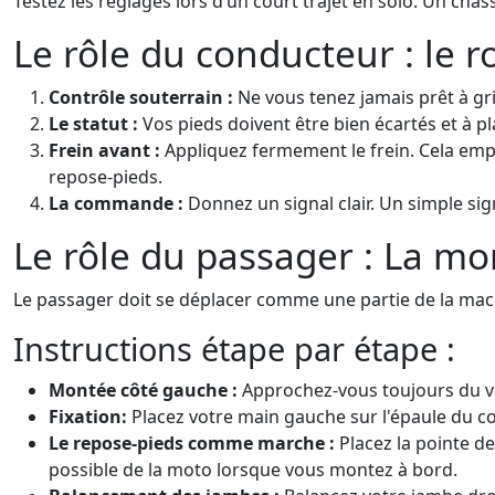
Testez les réglages lors d’un court trajet en solo. Un châ
Le rôle du conducteur : le 
Contrôle souterrain :
Ne vous tenez jamais prêt à gr
Le statut :
Vos pieds doivent être bien écartés et à pla
Frein avant :
Appliquez fermement le frein. Cela empê
repose-pieds.
La commande :
Donnez un signal clair. Un simple sign
Le rôle du passager : La mo
Le passager doit se déplacer comme une partie de la machin
Instructions étape par étape :
Montée côté gauche :
Approchez-vous toujours du vé
Fixation:
Placez votre main gauche sur l'épaule du con
Le repose-pieds comme marche :
Placez la pointe de
possible de la moto lorsque vous montez à bord.