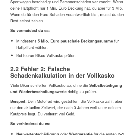
Sportwagen beschädigt und Personenschäden verursacht. Wenn
deine Haftpflicht nur 1 Mio. Euro Deckung hat, du aber für 3 Mio.
Wenn du für den Euro Schaden verantwortlich bist, musst du den
Rest selbst zahlen.
So vermeidest du es:
Mindestens
5 Mio. Euro pauschale Deckungssumme
für
Haftpflicht wählen.
Bei teuren Bikes Vollkasko prüfen.
2.2 Fehler 2: Falsche
Schadenkalkulation in der Vollkasko
Viele Biker schließen Vollkasko ab, ohne die
Selbstbeteiligung
und Wiederbeschaffungswerte
richtig zu prüfen.
Beispiel:
Dein Motorrad wird gestohlen, die Vollkasko zahlt aber
nur den aktuellen Zeitwert, der nach 3 Jahren weit unter deinem
Kaufpreis liegt. Du verlierst viel Geld.
So verhinderst du es:
Neuwertentschädigung
oder
Wertgarantie
für die ersten 2–3