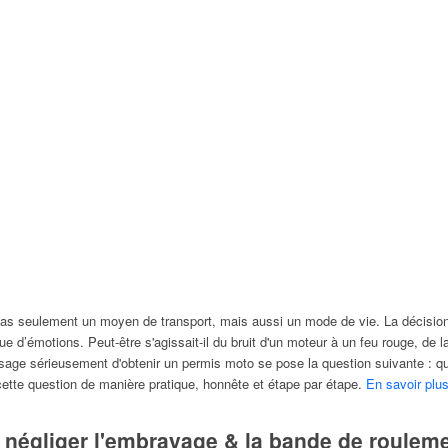
as seulement un moyen de transport, mais aussi un mode de vie. La décisio
e d’émotions. Peut-être s'agissait-il du bruit d'un moteur à un feu rouge, de 
isage sérieusement d'obtenir un permis moto se pose la question suivante : q
ette question de manière pratique, honnête et étape par étape.
En savoir plu
s négliger l'embrayage & la bande de roulem