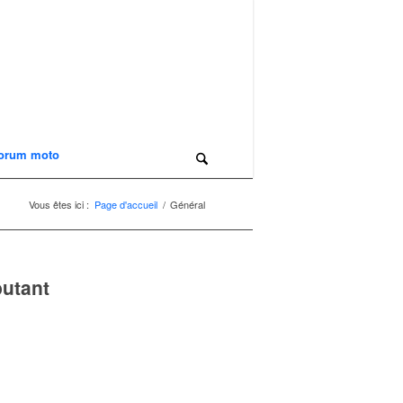
orum moto
Vous êtes ici :
Page d'accueil
/
Général
butant