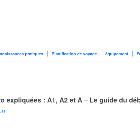
nnaissances pratiques
Planification de voyage
équipement
F
 expliquées : A1, A2 et A – Le guide du dé
ques