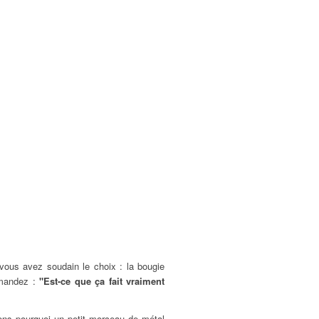
vous avez soudain le choix : la bougie
demandez :
"Est-ce que ça fait vraiment
ons pourquoi un petit morceau de métal