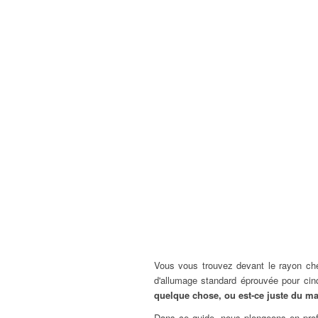
Vous vous trouvez devant le rayon che
d'allumage standard éprouvée pour cinq
quelque chose, ou est-ce juste du m
Dans ce guide, nous plongeons en prof