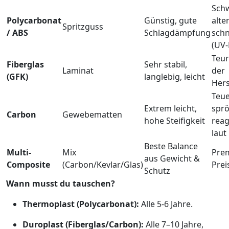
Schw
Polycarbonat
Günstig, gute
alte
Spritzguss
/ ABS
Schlagdämpfung
schn
(UV-
Teur
Fiberglas
Sehr stabil,
Laminat
der
(GFK)
langlebig, leicht
Hers
Teue
Extrem leicht,
spr
Carbon
Gewebematten
hohe Steifigkeit
reag
laut
Beste Balance
Multi-
Mix
Pre
aus Gewicht &
Composite
(Carbon/Kevlar/Glas)
Prei
Schutz
Wann musst du tauschen?
Thermoplast (Polycarbonat):
Alle 5-6 Jahre.
Duroplast (Fiberglas/Carbon):
Alle 7–10 Jahre,