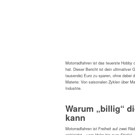
Motorradfahren ist das teuerste Hobby
hat. Dieser Bericht ist dein ultimative
tausende) Euro zu sparen, ohne dabei de
Materie: Von saisonalen Zyklen über Ma
Industrie.
Warum „billig“ d
kann
Motorradfahren ist Freiheit auf zwei Räd
einkleidet – vom Helm bis zum Stiefel –