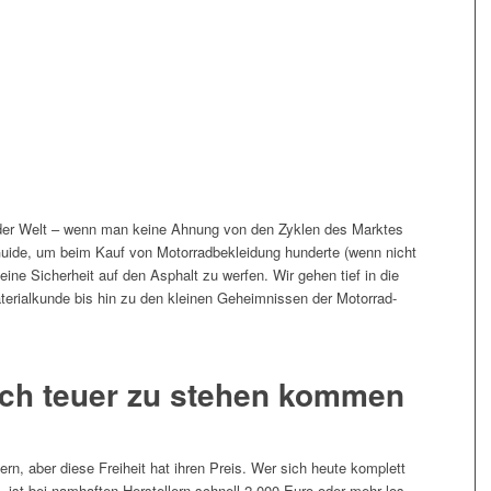
 der Welt – wenn man keine Ahnung von den Zyklen des Marktes
r Guide, um beim Kauf von Motorradbekleidung hunderte (wenn nicht
ine Sicherheit auf den Asphalt zu werfen. Wir gehen tief in die
terialkunde bis hin zu den kleinen Geheimnissen der Motorrad-
ich teuer zu stehen kommen
ern, aber diese Freiheit hat ihren Preis. Wer sich heute komplett
, ist bei namhaften Herstellern schnell 2.000 Euro oder mehr los.