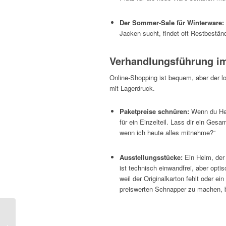
Der Sommer-Sale für Winterware:
Jacken sucht, findet oft Restbestän
Verhandlungsführung im
Online-Shopping ist bequem, aber der lo
mit Lagerdruck.
Paketpreise schnüren:
Wenn du Hel
für ein Einzelteil. Lass dir ein Ge
wenn ich heute alles mitnehme?“
Ausstellungsstücke:
Ein Helm, der 
ist technisch einwandfrei, aber opti
weil der Originalkarton fehlt oder ei
preiswerten Schnapper zu machen, b
Motorradfahren in
Montenegro – Routen,