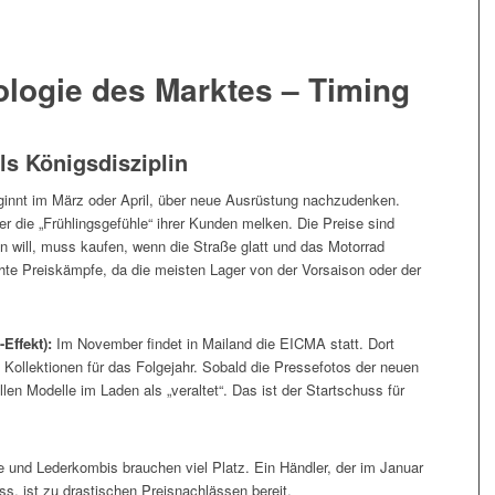
hologie des Marktes – Timing
ls Königsdisziplin
eginnt im März oder April, über neue Ausrüstung nachzudenken.
er die „Frühlingsgefühle“ ihrer Kunden melken. Die Preise sind
ren will, muss kaufen, wenn die Straße glatt und das Motorrad
echte Preiskämpfe, da die meisten Lager von der Vorsaison oder der
ffekt):
Im November findet in Mailand die EICMA statt. Dort
 Kollektionen für das Folgejahr. Sobald die Pressefotos der neuen
llen Modelle im Laden als „veraltet“. Das ist der Startschuss für
 und Lederkombis brauchen viel Platz. Ein Händler, der im Januar
ss, ist zu drastischen Preisnachlässen bereit.