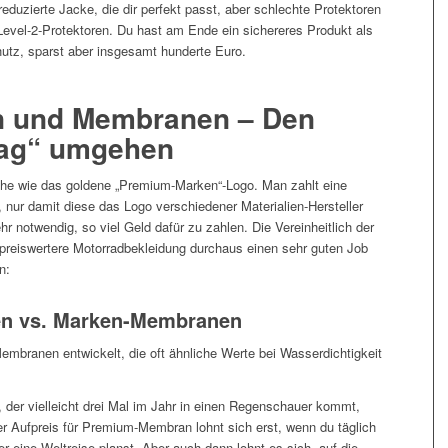
eduzierte Jacke, die dir perfekt passt, aber schlechte Protektoren
 Level-2-Protektoren. Du hast am Ende ein sichereres Produkt als
utz, sparst aber insgesamt hunderte Euro.
ien und Membranen – Den
lag“ umgehen
 Höhe wie das goldene „Premium-Marken“-Logo. Man zahlt eine
 nur damit diese das Logo verschiedener Materialien-Hersteller
r notwendig, so viel Geld dafür zu zahlen. Die Vereinheitlich der
 preiswertere Motorradbekleidung durchaus einen sehr guten Job
n:
n vs. Marken-Membranen
Membranen entwickelt, die oft ähnliche Werte bei Wasserdichtigkeit
 der vielleicht drei Mal im Jahr in einen Regenschauer kommt,
er Aufpreis für Premium-Membran lohnt sich erst, wenn du täglich
r eine Weltreise planst. Aber auch dann lohnt es sich, auf die