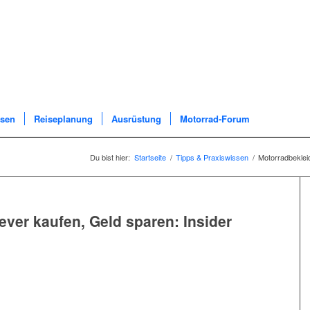
ssen
Reiseplanung
Ausrüstung
Motorrad-Forum
Du bist hier:
Startseite
/
Tipps & Praxiswissen
/
Motorradbekleid
ver kaufen, Geld sparen: Insider