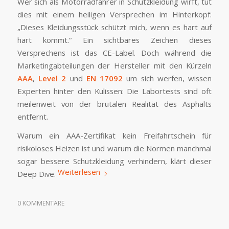
Wer sich als Motorradfahrer in Schutzkleidung wirft, tut
dies mit einem heiligen Versprechen im Hinterkopf:
„Dieses Kleidungsstück schützt mich, wenn es hart auf
hart kommt.“ Ein sichtbares Zeichen dieses
Versprechens ist das CE-Label. Doch während die
Marketingabteilungen der Hersteller mit den Kürzeln
AAA
,
Level 2
und
EN 17092
um sich werfen, wissen
Experten hinter den Kulissen: Die Labortests sind oft
meilenweit von der brutalen Realität des Asphalts
entfernt.
Warum ein AAA-Zertifikat kein Freifahrtschein für
risikoloses Heizen ist und warum die Normen manchmal
sogar bessere Schutzkleidung verhindern, klärt dieser
Weiterlesen
Deep Dive.
0 KOMMENTARE