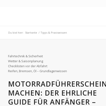
Du bist hier:
Startseite
/
Tipps & Praxiswissen
Fahrtechnik & Sicherheit
Wetter & Saisonplanung
Checklisten vor der Abfahrt
Reifen, Bremsen, Öl – Grundlagenwissen
MOTORRADFÜHRERSCHEI
MACHEN: DER EHRLICHE
GUIDE FÜR ANFÄNGER –