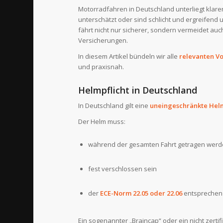
Motorradfahren in Deutschland unterliegt klaren
unterschätzt oder sind schlicht und ergreifend
fährt nicht nur sicherer, sondern vermeidet au
Versicherungen.
In diesem Artikel bündeln wir alle
relevanten Vo
und praxisnah.
Helmpflicht in Deutschland
In Deutschland gilt eine
uneingeschränkte Helm
Der Helm muss:
während der gesamten Fahrt getragen wer
fest verschlossen sein
der
ECE-Norm 22.05 oder 22.06
entsprechen
Ein sogenannter „Braincap“ oder ein nicht zertifi