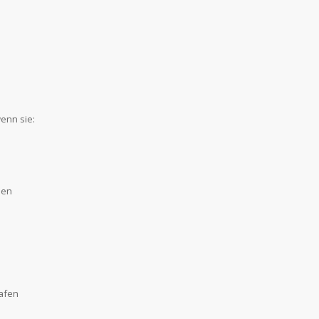
enn sie:
den
rafen