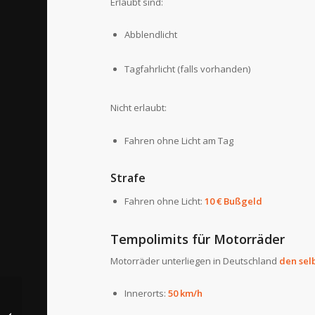
Erlaubt sind:
Abblendlicht
Tagfahrlicht (falls vorhanden)
Nicht erlaubt:
Fahren ohne Licht am Tag
Strafe
Fahren ohne Licht:
10 € Bußgeld
Tempolimits für Motorräder
Motorräder unterliegen in Deutschland
den sel
Innerorts:
50 km/h
Motorrad Winterpflege
2026: So bleibt deine