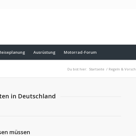
Reiseplanung
Ausrüstung
Motorrad-Forum
Du bist hier:
Startseite
/
Regeln & Vorsch
ten in Deutschland
ssen müssen