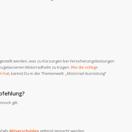
gestellt werden, was zu Kürzungen bei Versicherungsleistungen
n zugelassenen Motorradhelm zu tragen.
Wie die richtige
n hat
, kannst Du in der Themenwelt: „
Motorrad Ausrüstung
“
mpfehlung?
nnoch gilt:
falls
Mitverschulden
geltend gemacht werden