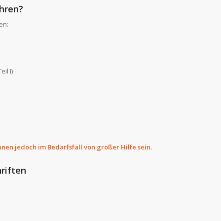
hren?
en:
il I)
nnen jedoch im Bedarfsfall von großer Hilfe sein.
riften