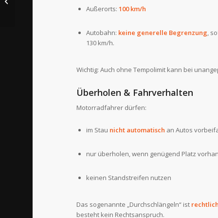
Außerorts:
100 km/h
Maschine fit!
Autobahn:
keine generelle Begrenzung
, s
130 km/h.
Wichtig: Auch ohne Tempolimit kann bei unang
Überholen & Fahrverhalten
Motorradfahrer dürfen:
im Stau
nicht automatisch
an Autos vorbeif
nur überholen, wenn genügend Platz vorhan
keinen Standstreifen nutzen
Das sogenannte „Durchschlängeln“ ist
rechtlic
besteht kein Rechtsanspruch.