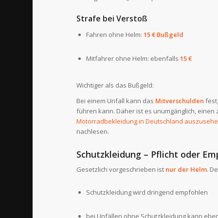
Strafe bei Verstoß
Fahren ohne Helm:
15 € Bußgeld
Mitfahrer ohne Helm: ebenfalls
15 €
Wichtiger als das Bußgeld:
Bei einem Unfall kann das
Mitverschulden
fest
führen kann. Daher ist es unumgänglich, eine
Motorradbekleidung in Deutschland auszusehe
nachlesen.
Schutzkleidung – Pflicht oder E
Gesetzlich vorgeschrieben ist
nur der Helm
. De
Schutzkleidung wird dringend empfohlen
bei Unfällen ohne Schutzkleidung kann eben