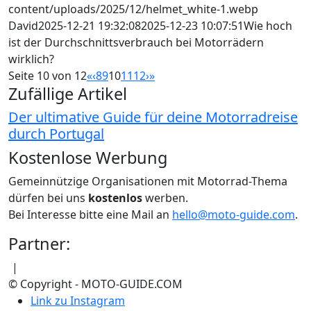
content/uploads/2025/12/helmet_white-1.webp
David
2025-12-21 19:32:08
2025-12-23 10:07:51
Wie hoch
ist der Durchschnittsverbrauch bei Motorrädern
wirklich?
Seite 10 von 12
«
‹
8
9
10
11
12
›
»
Zufällige Artikel
Der ultimative Guide für deine Motorradreise
durch Portugal
Kostenlose Werbung
Gemeinnützige Organisationen mit Motorrad-Thema
dürfen bei uns
kostenlos
werben.
Bei Interesse bitte eine Mail an
hello@moto-guide.com
.
Partner:
|
© Copyright - MOTO-GUIDE.COM
Link zu Instagram