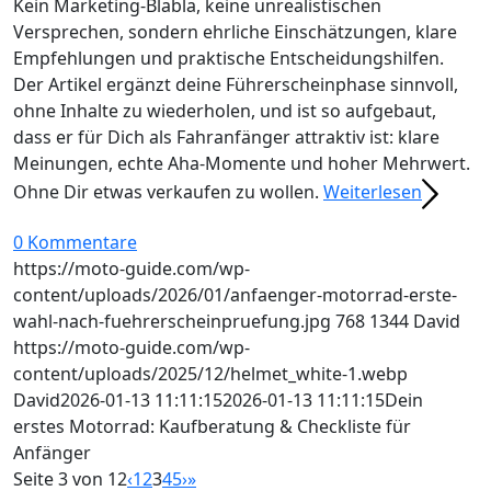
Kein Marketing-Blabla, keine unrealistischen
Versprechen, sondern ehrliche Einschätzungen, klare
Empfehlungen und praktische Entscheidungshilfen.
Der Artikel ergänzt deine Führerscheinphase sinnvoll,
ohne Inhalte zu wiederholen, und ist so aufgebaut,
dass er für Dich als Fahranfänger attraktiv ist: klare
Meinungen, echte Aha-Momente und hoher Mehrwert.
Ohne Dir etwas verkaufen zu wollen.
Weiterlesen
0 Kommentare
https://moto-guide.com/wp-
content/uploads/2026/01/anfaenger-motorrad-erste-
wahl-nach-fuehrerscheinpruefung.jpg
768
1344
David
https://moto-guide.com/wp-
content/uploads/2025/12/helmet_white-1.webp
David
2026-01-13 11:11:15
2026-01-13 11:11:15
Dein
erstes Motorrad: Kaufberatung & Checkliste für
Anfänger
Seite 3 von 12
‹
1
2
3
4
5
›
»