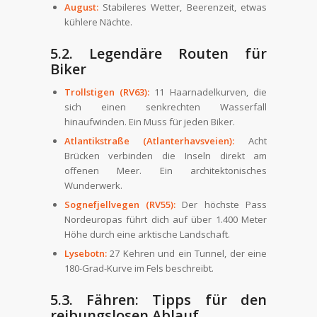
August:
Stabileres Wetter, Beerenzeit, etwas
kühlere Nächte.
5.2. Legendäre Routen für
Biker
Trollstigen (RV63):
11 Haarnadelkurven, die
sich einen senkrechten Wasserfall
hinaufwinden. Ein Muss für jeden Biker.
Atlantikstraße (Atlanterhavsveien):
Acht
Brücken verbinden die Inseln direkt am
offenen Meer. Ein architektonisches
Wunderwerk.
Sognefjellvegen (RV55):
Der höchste Pass
Nordeuropas führt dich auf über 1.400 Meter
Höhe durch eine arktische Landschaft.
Lysebotn:
27 Kehren und ein Tunnel, der eine
180-Grad-Kurve im Fels beschreibt.
5.3. Fähren: Tipps für den
reibungslosen Ablauf