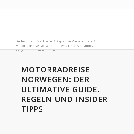
Du bist hier:
Startseite
/
Regeln & Vorschriften
/
Motorradreise Norwegen: Der ultimative Guide,
Regeln und Insider Tipps
MOTORRADREISE
NORWEGEN: DER
ULTIMATIVE GUIDE,
REGELN UND INSIDER
TIPPS