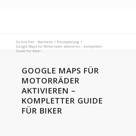
Du bist hier:
Startseite
/
Reiseplanung
/
Google Maps für Motorräder aktivieren – kompletter
Guide für Biker...
GOOGLE MAPS FÜR
MOTORRÄDER
AKTIVIEREN –
KOMPLETTER GUIDE
FÜR BIKER