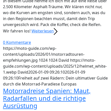
In diesem Guide nehme ich dich mit auf eine Reise über
2.500 Kilometer Asphalt-Träume. Wir klären nicht nur,
wo die Kurven am engsten sind, sondern auch, was du
in den Regionen beachten musst, damit dein Trip
unvergesslich wird. Pack die Koffer, check die Reifen.
Wir fahren los!
Weiterlesen
0 Kommentare
https://moto-guide.com/wp-
content/uploads/2026/01/motorradtouren-
empfehlungen.jpg
1024
1024
David
https://moto-
guide.com/wp-content/uploads/2025/12/helmet_white-
1.webp
David
2026-01-09 09:26:10
2026-01-09
09:26:10
Freiheit auf zwei Rädern: Dein ultimativer Guide
durch die Motorrad-Paradiese Europas
Motorradreise Spanien: Maut,
Radarfallen und die richtige
Ausrüstung