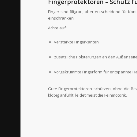
Fingerprotektoren – Schutz f
Finger sind filigran, aber entscheidend für K
einschränken.
Achte auf:
verstärkte Fingerkanten
zusätzliche Polsterungen an den Außenseit
vorgekrümmte Fingerform für entspannte Ha
Gute Fingerprotektoren schützen, ohne die Be
klobig anfühlt, leidet meist die Feinmotorik.