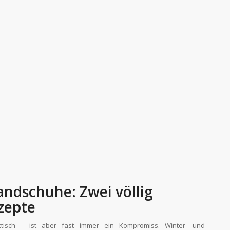
ndschuhe: Zwei völlig
zepte
ktisch – ist aber fast immer ein Kompromiss. Winter- und