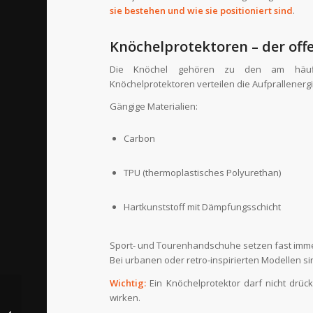
sie bestehen und wie sie positioniert sind
.
Knöchelprotektoren – der offe
Die Knöchel gehören zu den am häufigs
Knöchelprotektoren verteilen die Aufprallenerg
Gängige Materialien:
Carbon
TPU (thermoplastisches Polyurethan)
Hartkunststoff mit Dämpfungsschicht
Sport- und Tourenhandschuhe setzen fast imme
Bei urbanen oder retro-inspirierten Modellen si
Wichtig:
Ein Knöchelprotektor darf nicht drück
Warum Du die
wirken.
Kupplung & das