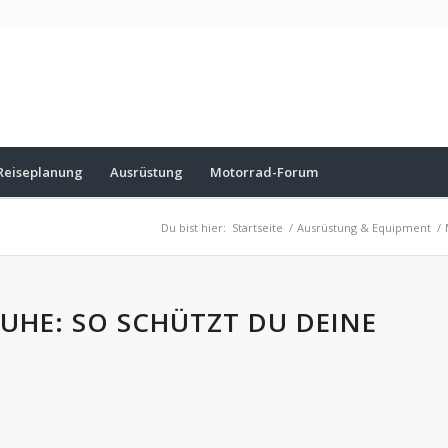
Reiseplanung
Ausrüstung
Motorrad-Forum
Du bist hier:
Startseite
/
Ausrüstung & Equipment
/
HE: SO SCHÜTZT DU DEINE