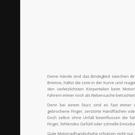
Deine Hände sind das Bindeglied zwischen di
Bremse, hältst die Linie in der Kurve und reagie
den verletzlichsten Körperteilen beim Mot
Fahrern immer noch als Nebensache betrachtet. 
Denn bei einem Sturz sind es fast immer d
gebrochene Finger, zerstörte Handflächen ode
Doch selbst ohne Unfall beeinflussen die fa
Finger, fehlendes Gefühl oder schnelle Ermüdung
Gute Motorradhandschuhe schützen nicht nur