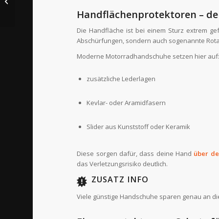
Reifenprofil nicht
Handflächenprotektoren – de
vernachlässigen
sollte...
Die Handfläche ist bei einem Sturz extrem gef
Abschürfungen, sondern auch sogenannte Rotat
Moderne Motorradhandschuhe setzen hier auf
zusätzliche Lederlagen
Kevlar- oder Aramidfasern
Slider aus Kunststoff oder Keramik
Diese sorgen dafür, dass deine Hand
über de
das Verletzungsrisiko deutlich.
ZUSATZ INFO
Viele günstige Handschuhe sparen genau an diese