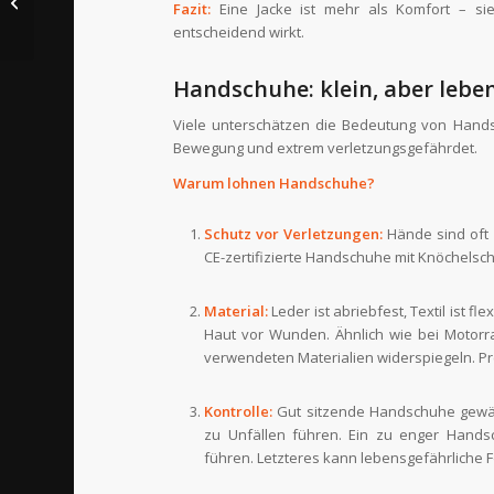
Fazit:
Eine Jacke ist mehr als Komfort – sie
Fahrtechnik &
entscheidend wirkt.
Sicherheit
Handschuhe: klein, aber lebe
Viele unterschätzen die Bedeutung von Hands
Bewegung und extrem verletzungsgefährdet.
Warum lohnen Handschuhe?
Schutz vor Verletzungen:
Hände sind oft 
CE-zertifizierte Handschuhe mit Knöchels
Material:
Leder ist abriebfest, Textil ist f
Haut vor Wunden. Ähnlich wie bei Motorra
verwendeten Materialien widerspiegeln. Pre
Kontrolle:
Gut sitzende Handschuhe gewähr
zu Unfällen führen. Ein zu enger Hand
führen. Letzteres kann lebensgefährliche F