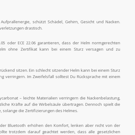
Aufprallenergie, schützt Schädel, Gehirn, Gesicht und Nacken.
verletzungen drastisch.
.05 oder ECE 22.06 garantieren, dass der Helm normgerechten
r Helm ohne Zertifikat kann bei einem Sturz versagen und zu
rückend sitzen. Ein schlecht sitzender Helm kann bei einem Sturz
g verringern. Im Zweifelsfall solltest Du Rücksprache mit einem
carbonat – leichte Materialien verringern die Nackenbelastung,
iche Kräfte auf die Wirbelsäule übertragen. Dennoch spielt die
, solange die Zertifizierungen des Helmes.
er Bluetooth erhöhen den Komfort, lenken aber nicht von der
llte trotzdem darauf geachtet werden, dass alle gesetzlichen