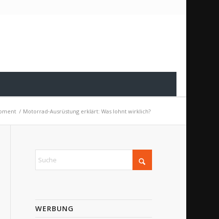
ipment
/
Motorrad‑Ausrüstung erklärt: Was lohnt wirklich?
WERBUNG