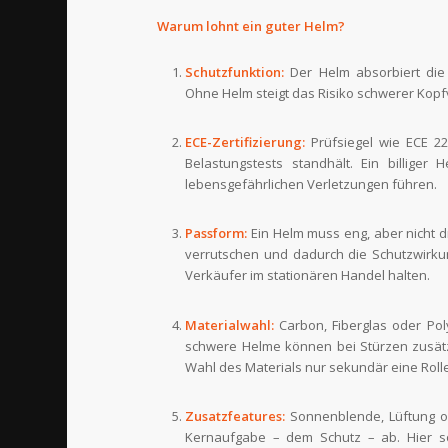
Warum lohnt ein guter Helm?
Schutzfunktion:
Der Helm absorbiert die 
Ohne Helm steigt das Risiko schwerer Kopf
ECE-Zertifizierung:
Prüfsiegel wie ECE 22
Belastungstests standhält. Ein billige
lebensgefährlichen Verletzungen führen.
Passform:
Ein Helm muss eng, aber nicht d
verrutschen und dadurch die Schutzwirkun
Verkäufer im stationären Handel halten.
Materialwahl:
Carbon, Fiberglas oder Poly
schwere Helme können bei Stürzen zusätzl
Wahl des Materials nur sekundär eine Rolle
Zusatzfeatures:
Sonnenblende, Lüftung od
Kernaufgabe – dem Schutz – ab. Hier so