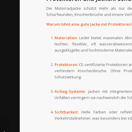
Die Motorradjacke schützt mehr als nur den
Schürfwunden, Knochenbrüche und innere Verl
Warum lohnt eine gute Jacke mit Protektoren
Materialien:
Leder bietet maximalen Abri
leichter, flexibler, oft wasserabweise
ausgeklügelte und hochmoderne Materialie
Protektoren:
CE-zertifizierte Protektoren
verhindern Knochenbrüche. Ohne Prote
Schutzwirkung.
Airbag-Systeme:
Jacken mit integriertem
Unfällen verringern sie nachweislich die S
Sichtbarkeit:
Helle Farben oder reflek
Verkehrsteilnehmer, was besonders bei sch
Praxiswissen fürs
Motorradfahren –