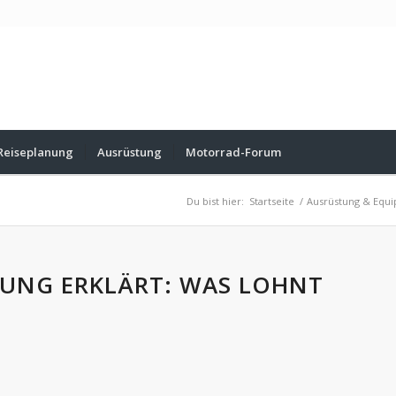
Reiseplanung
Ausrüstung
Motorrad-Forum
Du bist hier:
Startseite
/
Ausrüstung & Equ
UNG ERKLÄRT: WAS LOHNT