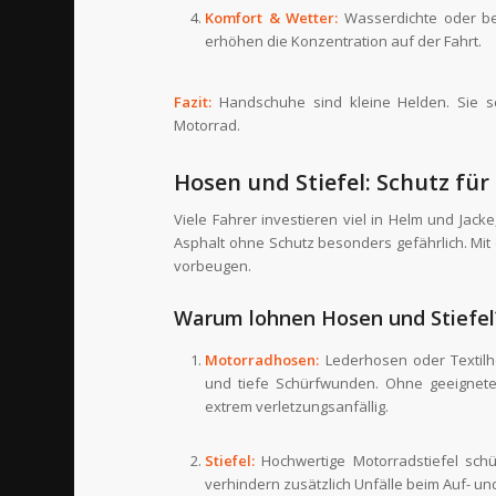
Komfort & Wetter:
Wasserdichte oder be
erhöhen die Konzentration auf der Fahrt.
Fazit:
Handschuhe sind kleine Helden. Sie sc
Motorrad.
Hosen und Stiefel: Schutz fü
Viele Fahrer investieren viel in Helm und Jac
Asphalt ohne Schutz besonders gefährlich. Mit
vorbeugen.
Warum lohnen Hosen und Stiefel
Motorradhosen:
Lederhosen oder Textilh
und tiefe Schürfwunden. Ohne geeignete
extrem verletzungsanfällig.
Stiefel:
Hochwertige Motorradstiefel schü
verhindern zusätzlich Unfälle beim Auf- un