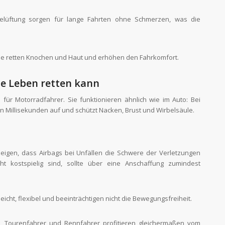
lüftung sorgen für lange Fahrten ohne Schmerzen, was die
 Sie retten Knochen und Haut und erhöhen den Fahrkomfort.
ie Leben retten kann
für Motorradfahrer. Sie funktionieren ähnlich wie im Auto: Bei
on Millisekunden auf und schützt Nacken, Brust und Wirbelsäule.
eigen, dass Airbags bei Unfällen die Schwere der Verletzungen
t kostspielig sind, sollte über eine Anschaffung zumindest
cht, flexibel und beeinträchtigen nicht die Bewegungsfreiheit.
, Tourenfahrer und Rennfahrer profitieren gleichermaßen vom