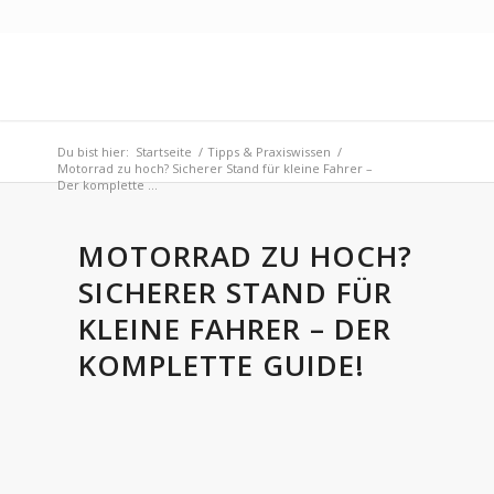
Du bist hier:
Startseite
/
Tipps & Praxiswissen
/
Motorrad zu hoch? Sicherer Stand für kleine Fahrer –
Der komplette ...
MOTORRAD ZU HOCH?
SICHERER STAND FÜR
KLEINE FAHRER – DER
KOMPLETTE GUIDE!