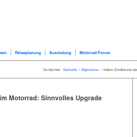
ssen
Reiseplanung
Ausrüstung
Motorrad-Forum
Du bist hier:
Startseite
/
Allgemeines
/
Iridium-Zündkerzen be
im Motorrad: Sinnvolles Upgrade