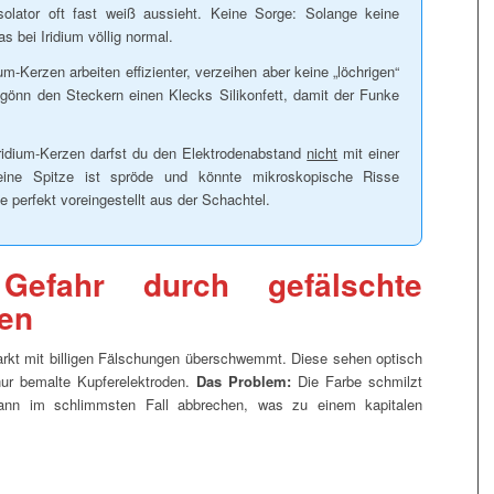
olator oft fast weiß aussieht. Keine Sorge: Solange keine
 bei Iridium völlig normal.
um-Kerzen arbeiten effizienter, verzeihen aber keine „löchrigen“
 gönn den Steckern einen Klecks Silikonfett, damit der Funke
ridium-Kerzen darfst du den Elektrodenabstand
nicht
mit einer
feine Spitze ist spröde und könnte mikroskopische Risse
perfekt voreingestellt aus der Schachtel.
 Gefahr durch gefälschte
zen
Markt mit billigen Fälschungen überschwemmt. Diese sehen optisch
nur bemalte Kupferelektroden.
Das Problem:
Die Farbe schmilzt
ann im schlimmsten Fall abbrechen, was zu einem kapitalen