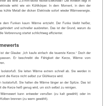
nter als eine 2,5-mm-dicke Nickel-Elektrode? Die Antwort liegt in
ektrode wirkt wie ein Kühlkörper. In dem Moment, in dem der
as kühle Metall der dicken Elektrode sofort wieder Wärmeenergie.
 sie dem Funken kaum Wärme entzieht. Der Funke bleibt heißer,
ngehindert und schneller ausbreiten. Das ist der Grund, warum du
 Verbrennung startet schlichtweg effizienter.
rmewerts
 ist der Glaube: „Ich kaufe einfach die teuerste Kerze.“ Doch der
assen. Er beschreibt die Fähigkeit der Kerze, Wärme vom
ren.
solatorfuß. Sie leiten Wärme extrem schnell ab. Sie werden in
mit die Kerze nicht selbst zur Glühkerze wird.
Isolatorfuß. Sie halten die Wärme länger an der Spitze. Das ist
t die Kerze heiß genug wird, um sich selbst zu reinigen.
Wärmewert kann entweder verrußen (zu kalt gewählt) oder im
 Kolben brennen (zu warm gewählt).