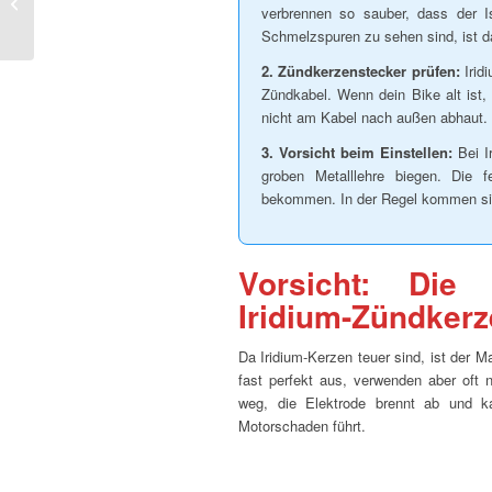
verbrennen so sauber, dass der Is
kleine Fahrer – Der
Schmelzspuren zu sehen sind, ist das
komplette G...
2. Zündkerzenstecker prüfen:
Iridi
Zündkabel. Wenn dein Bike alt ist,
nicht am Kabel nach außen abhaut.
3. Vorsicht beim Einstellen:
Bei I
groben Metalllehre biegen. Die 
bekommen. In der Regel kommen sie 
Vorsicht: Die
Iridium-Zündker
Da Iridium-Kerzen teuer sind, ist der 
fast perfekt aus, verwenden aber oft 
weg, die Elektrode brennt ab und k
Motorschaden führt.