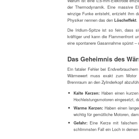
Warum ist eine 0,6-mm-Elektrode effizie
der Thermodynamik. Eine massive El
winzige Funke entsteht, entzieht ihm d
Physiker nennen das den
Löscheffekt
.
Die Iridium-Spitze ist so fein, dass
kräftiger und kann die Flammenfront u
eine spontanere Gasannahme spürst – die
Das Geheimnis des Wä
Ein fataler Fehler bei Endverbrauchern
Wärmewert muss exakt zum Motor p
Brennraum an den Zylinderkopf abzufüh
Kalte Kerzen:
Haben einen kurzen I
Hochleistungsmotoren eingesetzt, da
Warme Kerzen:
Haben einen langen 
wichtig für gemütliche Motoren, dami
Gefahr:
Eine Kerze mit falschem 
schlimmsten Fall ein Loch in deinen