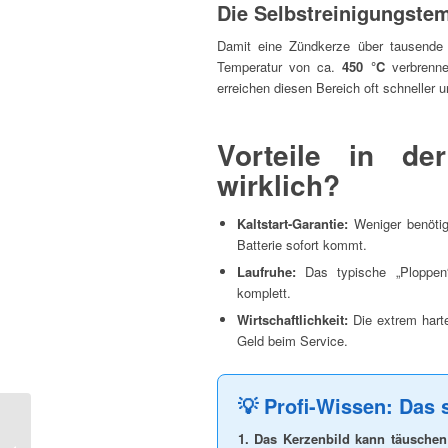
Die Selbstreinigungste
Damit eine Zündkerze über tausende K
Temperatur von ca.
450 °C
verbrenne
erreichen diesen Bereich oft schneller u
Vorteile in d
wirklich?
Kaltstart-Garantie:
Weniger benötig
Batterie sofort kommt.
Laufruhe:
Das typische „Ploppen“
komplett.
Wirtschaftlichkeit:
Die extrem harte
Geld beim Service.
💡 Profi-Wissen: Das 
Motorrad zu hoch?
1. Das Kerzenbild kann täuschen
Sicherer Stand für