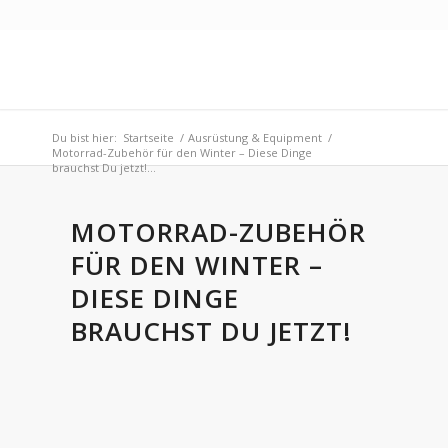
Du bist hier:
Startseite
/
Ausrüstung & Equipment
/
Motorrad-Zubehör für den Winter – Diese Dinge
brauchst Du jetzt!...
MOTORRAD-ZUBEHÖR
FÜR DEN WINTER –
DIESE DINGE
BRAUCHST DU JETZT!