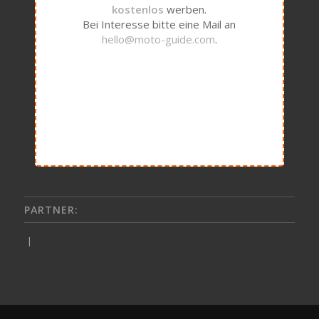
kostenlos
werben.
Bei Interesse bitte eine Mail an
hello@moto-guide.com
.
PARTNER:
|