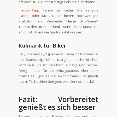
oft noch 10–20 Cent günstiger als in Deutschland.
Insider-Tipp:
Tanke bei Ketten wie Benzina
(Orlen) oder MOL. Diese bieten hochwertigen
Kraftstoff an. Vermeide kleine „No-Name“-
Tankstellen im Hinterland, wenn deine Maschine
empfindlich auf die Spritqualität reagiert.
Kulinarik für Biker
Ein „Smažený sýr“ (panierter Käse) mit Pommes ist
das Standardgericht in fast jedem tschechischen
Wirtshaus. Es ist nahrhaft, günstig und schnell
fertig – ideal für die Mittagspause. Aber denk
dran: Dazu gibt es nur alkoholfreies Bier (Birell),
das in Tschechien übrigens exzellent schmeckt!
Fazit: Vorbereitet
genießt es sich besser
Tschechien bietet Freiheit, Kurven und eine