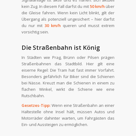
Signalanlage ist aktiv und es nähert sich aktuell
kein Zug. In diesem Fall darfst du mit
50 km/h
über
die Gleise fahren. Wenn kein Licht blinkt, gilt der
Übergang als potenziell ungesichert – hier darfst
du nur mit
30 km/h
queren und musst extrem
vorsichtig sein.
Die Straßenbahn ist König
In Städten wie Prag, Brünn oder Pilsen prägen
Straßenbahnen das Stadtbild. Hier gilt eine
eiserne Regel: Die Tram hat fast immer Vorfahrt.
Besonders gefährlich für Biker sind die Schienen
bei Nässe. Kreuzt man die Schienen in einem zu
flachen Winkel, wirkt die Schiene wie eine
Rutschbahn.
Gesetzes-Tipp:
Wenn eine Straßenbahn an einer
Haltestelle ohne Insel hält, müssen Autos und
Motorräder dahinter warten, um Fahrgästen das
Ein- und Aussteigen zu ermöglichen.