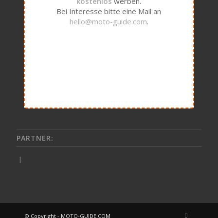
kostenlos
werben.
Bei Interesse bitte eine Mail an
hello@moto-guide.com
.
PARTNER:
|
© Copyright - MOTO-GUIDE.COM