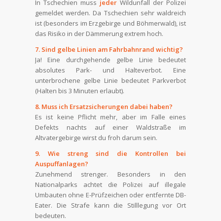
In Tschechien muss
jeder
Wildunfall der Polizei
gemeldet werden. Da Tschechien sehr waldreich
ist (besonders im Erzgebirge und Böhmerwald), ist
das Risiko in der Dämmerung extrem hoch.
7. Sind gelbe Linien am Fahrbahnrand wichtig?
Ja! Eine durchgehende gelbe Linie bedeutet
absolutes Park- und Halteverbot. Eine
unterbrochene gelbe Linie bedeutet Parkverbot
(Halten bis 3 Minuten erlaubt).
8. Muss ich Ersatzsicherungen dabei haben?
Es ist keine Pflicht mehr, aber im Falle eines
Defekts nachts auf einer Waldstraße im
Altvatergebirge wirst du froh darum sein.
9. Wie streng sind die Kontrollen bei
Auspuffanlagen?
Zunehmend strenger. Besonders in den
Nationalparks achtet die Polizei auf illegale
Umbauten ohne E-Prüfzeichen oder entfernte DB-
Eater. Die Strafe kann die Stilllegung vor Ort
bedeuten.