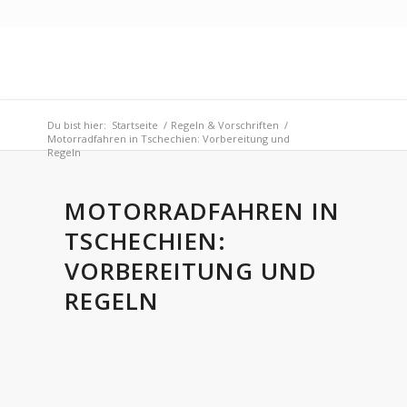
Du bist hier:
Startseite
/
Regeln & Vorschriften
/
Motorradfahren in Tschechien: Vorbereitung und
Regeln
MOTORRADFAHREN IN
TSCHECHIEN:
VORBEREITUNG UND
REGELN