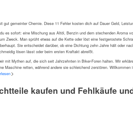
 mit gut gemeinter Chemie. Diese 11 Fehler kosten dich auf Dauer Geld, Leistu
t du es sofort: eine Mischung aus Altöl, Benzin und dem stechenden Aroma vo
zum Zweck. Man sprüht etwas auf die Kette oder löst eine festgerostete Schr
rhaupt. Sie entscheidet darüber, ob eine Dichtung zehn Jahre hält oder nac
hmeidig lösen lässt oder beim ersten Kraftakt abreißt.
mit Mythen auf, die sich seit Jahrzehnten in Biker-Foren halten. Wir erklären
e Maschine retten, während andere sie schleichend zerstören. Willkommen i
rlesen
htteile kaufen und Fehlkäufe un