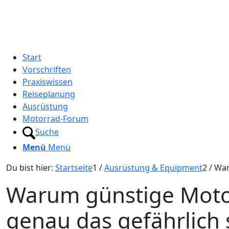
Start
Vorschriften
Praxiswissen
Reiseplanung
Ausrüstung
Motorrad-Forum
Suche
Menü
Menü
Du bist hier:
Startseite
1
/
Ausrüstung & Equipment
2
/
War
Warum günstige Motor
genau das gefährlich 